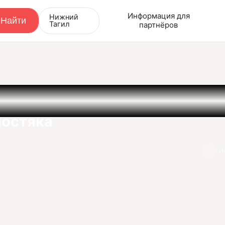
Информация для
Нижний
Тагил
партнёров
лостяка
И